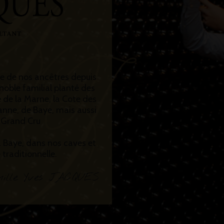
re de nos ancêtres depuis
noble familial planté des
 de la Marne, la Cote des
anne, de Baye, mais aussi
s Grand Cru
 Baye, dans nos caves et
traditionnelle.
ille Yves JACQUES