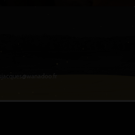
vesjacques@wanadoo.fr