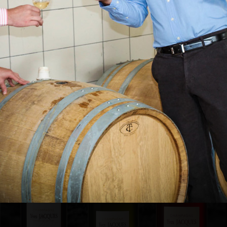
ON
TRADITION
ROSÉ
S
RÉSERVE
Les SIGNATURES